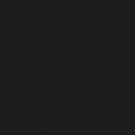
İLETİŞİM
+90 532 264 45 93
+90 536 785 37 10
+90 262 646 39 21
Sultan Orhan Mahallesi
Küçük Sanayi Sitesi A/5
No:7 Gebze/Kocaeli,
41400
Özdemir
Otomotiv
Renault
Servis (EDC
Şanzıman)
"Yolda Güven,
Hizmette Ustalık, Her